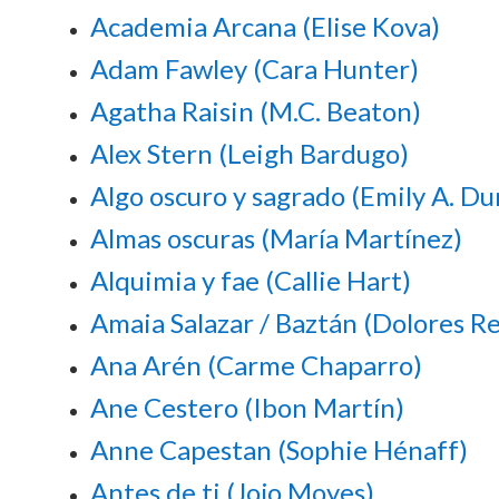
Academia Arcana (Elise Kova)
Adam Fawley (Cara Hunter)
Agatha Raisin (M.C. Beaton)
Alex Stern (Leigh Bardugo)
Algo oscuro y sagrado (Emily A. D
Almas oscuras (María Martínez)
Alquimia y fae (Callie Hart)
Amaia Salazar / Baztán (Dolores R
Ana Arén (Carme Chaparro)
Ane Cestero (Ibon Martín)
Anne Capestan (Sophie Hénaff)
Antes de ti (Jojo Moyes)