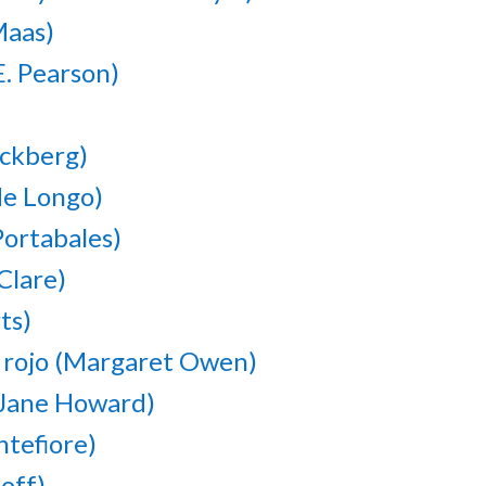
Maas)
E. Pearson)
äckberg)
de Longo)
Portabales)
Clare)
ts)
e rojo (Margaret Owen)
h Jane Howard)
ntefiore)
off)