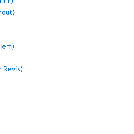
tler)
rout)
alem)
h Revis)