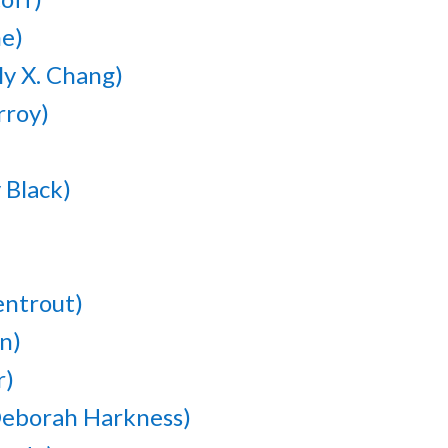
ne)
ly X. Chang)
rroy)
 Black)
entrout)
n)
r)
(Deborah Harkness)