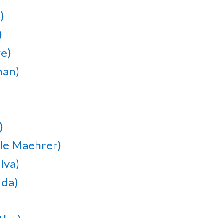
)
)
re)
man)
)
ole Maehrer)
lva)
ida)