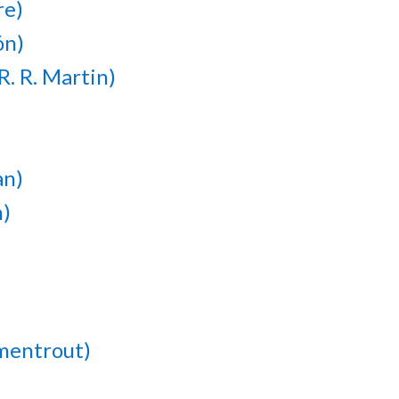
re)
ón)
. R. Martin)
an)
n)
rmentrout)