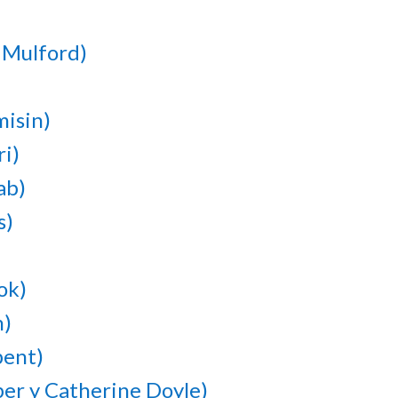
. Mulford)
misin)
i)
ab)
s)
ok)
h)
bent)
er y Catherine Doyle)