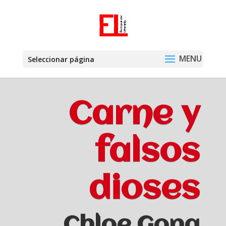
Seleccionar página
Carne y
falsos
dioses
Chloe Gong