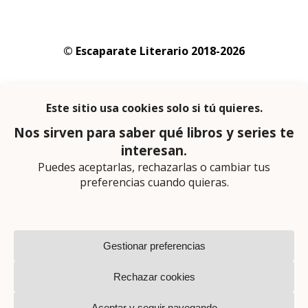
© Escaparate Literario 2018-2026
Aviso legal
–
Política de cookies
–
Política de
privacidad
En calidad de afiliado de Amazon obtengo
ingresos por las compras adscritas que
cumplen los requisitos aplicables
Página web diseñada por
Lector Cero