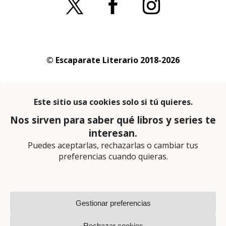
© Escaparate Literario 2018-2026
Aviso legal
–
Política de cookies
–
Política de
privacidad
En calidad de afiliado de Amazon obtengo
ingresos por las compras adscritas que
cumplen los requisitos aplicables
Página web diseñada por
Lector Cero