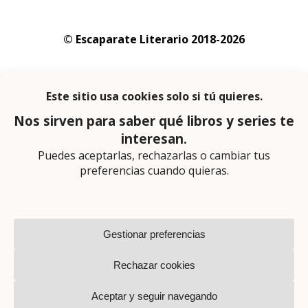
© Escaparate Literario 2018-2026
Aviso legal
–
Política de cookies
–
Política de
privacidad
En calidad de afiliado de Amazon obtengo
ingresos por las compras adscritas que
cumplen los requisitos aplicables
Página web diseñada por
Lector Cero