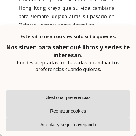
Hong Kong creyó que su vida cambiaría
para siempre: dejaba atrás su pasado en
Oslo y su carrera como detective.
Sin embargo, un acontecimiento del todo
insospechado le hace regresar una vez
más a su ciudad natal: Oleg, el niño que
ayudó a criar y a quien tanto quiso, ha
sido arrestado, acusado de asesinato.
Harry no cree que Oleg sea un asesino,
así que decide volver a Oslo para tratar
de encontrar al verdadero culpable. Sin
embargo, hay muchas pruebas que
señalan a Oleg como asesino…
Harry Hole está fuera del cuerpo de