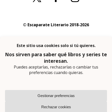
© Escaparate Literario 2018-2026
Aviso legal
–
Política de cookies
–
Política de
privacidad
En calidad de afiliado de Amazon obtengo
ingresos por las compras adscritas que
cumplen los requisitos aplicables
Página web diseñada por
Lector Cero