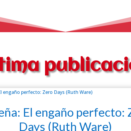
tima publicac
eña: El engaño perfecto: 
Days (Ruth Ware)