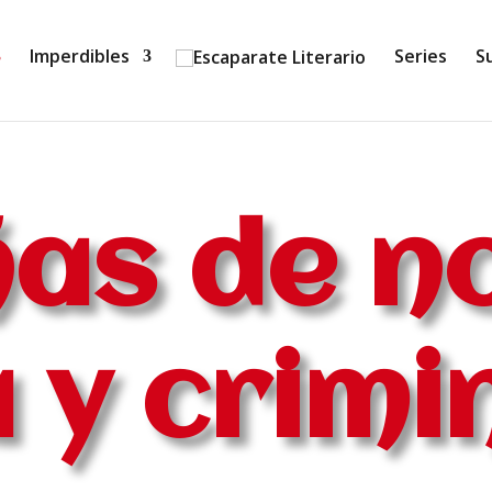
Imperdibles
Series
S
as de n
 y crimi