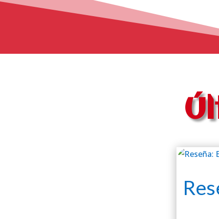
Úl
Res