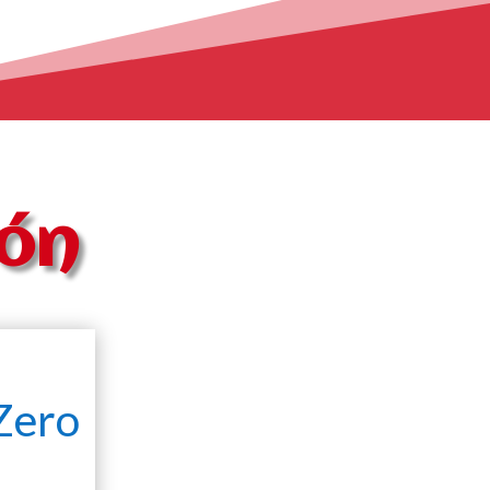
ión
Zero