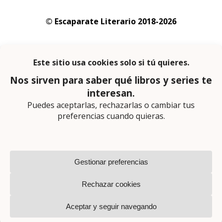
© Escaparate Literario 2018-2026
Aviso legal
–
Política de cookies
–
Política de
privacidad
En calidad de afiliado de Amazon obtengo
ingresos por las compras adscritas que
cumplen los requisitos aplicables
Página web diseñada por
Lector Cero