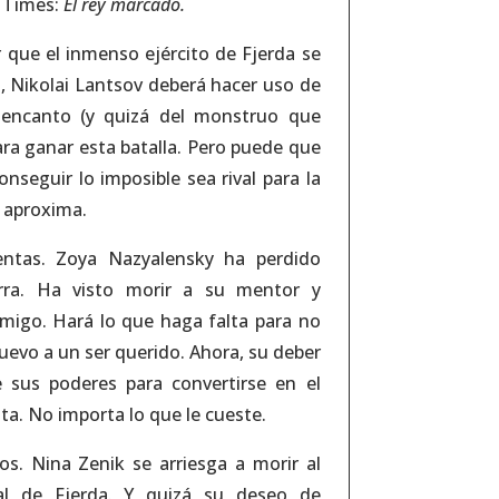
 Times:
El rey marcado.
r que el inmenso ejército de Fjerda se
n, Nikolai Lantsov deberá hacer uso de
 encanto (y quizá del monstruo que
para ganar esta batalla. Pero puede que
onseguir lo imposible sea rival para la
 aproxima.
entas. Zoya Nazyalensky ha perdido
rra. Ha visto morir a su mentor y
emigo. Hará lo que haga falta para no
uevo a un ser querido. Ahora, su deber
 sus poderes para convertirse en el
ta. No importa lo que le cueste.
os. Nina Zenik se arriesga a morir al
ital de Fjerda. Y quizá su deseo de