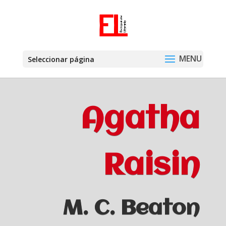
Seleccionar página
Agatha
Raisin
M. C. Beaton