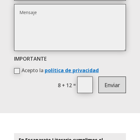
IMPORTANTE
Acepto la
política de privacidad
Enviar
=
8 + 12
En Escaparate Literario cumplimos el