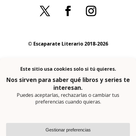
© Escaparate Literario 2018-2026
Aviso legal
–
Política de cookies
–
Política de
privacidad
En calidad de afiliado de Amazon obtengo
ingresos por las compras adscritas que
cumplen los requisitos aplicables
Página web diseñada por
Lector Cero