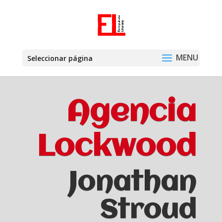
Seleccionar página
Agencia
Lockwood
Jonathan
Stroud