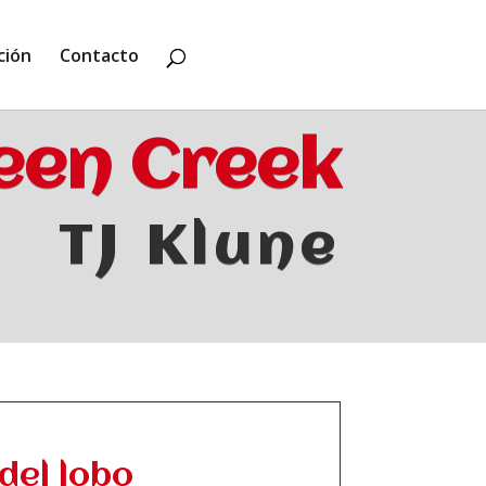
ción
Contacto
een Creek
TJ Klune
del lobo