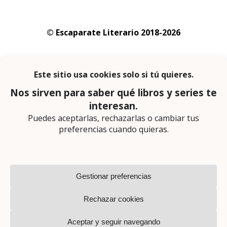
© Escaparate Literario 2018-2026
Aviso legal
–
Política de cookies
–
Política de
privacidad
En calidad de afiliado de Amazon obtengo
ingresos por las compras adscritas que
cumplen los requisitos aplicables
Página web diseñada por
Lector Cero