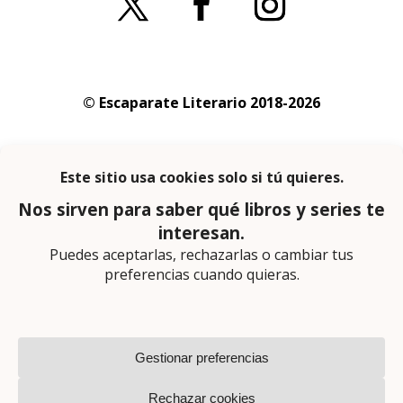
© Escaparate Literario 2018-2026
Aviso legal
–
Política de cookies
–
Política de
privacidad
En calidad de afiliado de Amazon obtengo
ingresos por las compras adscritas que
cumplen los requisitos aplicables
Página web diseñada por
Lector Cero