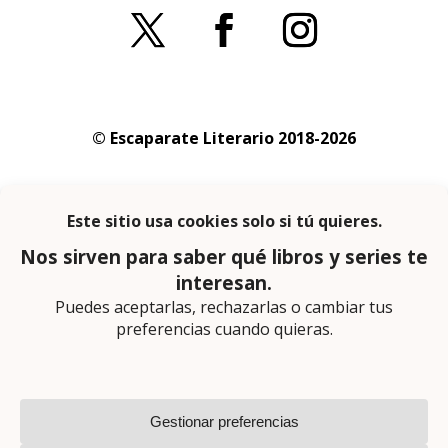
© Escaparate Literario 2018-2026
Aviso legal
–
Política de cookies
–
Política de
privacidad
En calidad de afiliado de Amazon obtengo
ingresos por las compras adscritas que
cumplen los requisitos aplicables
Página web diseñada por
Lector Cero