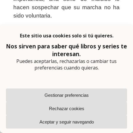
hacen sospechar que su marcha no ha
sido voluntaria.
Osmany Arechabala lleva meses
afincado en Bilbao, lejos de su Cuba
natal, cuando un viejo amigo le pide
ayuda para encontrar a su hija. No hay
noticias suyas desde que dejó la casa de
las ancianas que cuidaba en una
pequeña villa de Las Encartaciones.
Osmany, acompañado de Nekane
Gordobil, suboficial de la Ertzaintza de
baja laboral, decide aceptar el encargo
sin ser consciente de las dimensiones de
su empeño.