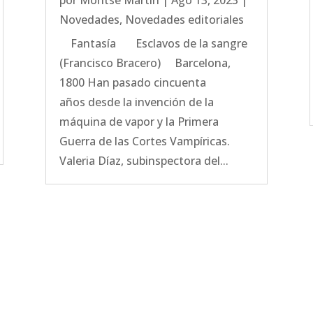
por
Montse Martín
|
Ago 13, 2023
|
Novedades
,
Novedades editoriales
Fantasía Esclavos de la sangre
(Francisco Bracero) Barcelona,
1800 Han pasado cincuenta
años desde la invención de la
máquina de vapor y la Primera
Guerra de las Cortes Vampíricas.
Valeria Díaz, subinspectora del...