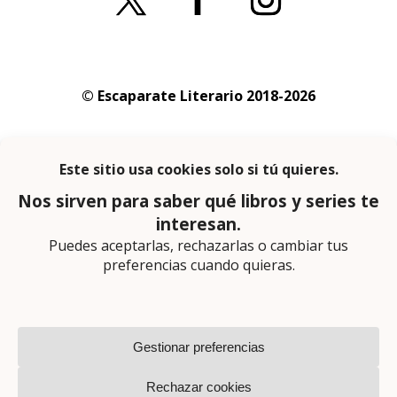
© Escaparate Literario 2018-2026
Aviso legal
–
Política de cookies
–
Política de
privacidad
En calidad de afiliado de Amazon obtengo
ingresos por las compras adscritas que
cumplen los requisitos aplicables
Página web diseñada por
Lector Cero