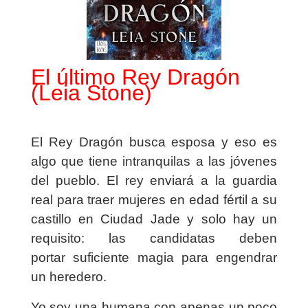
El último Rey Dragón
(
Leia Stone
)
El Rey Dragón busca esposa
y eso es
algo que tiene intranquilas a las jóvenes
del pueblo. El rey enviará a la guardia
real para traer mujeres en edad fértil a su
castillo en Ciudad Jade y solo hay
un
requisito
: las candidatas deben
portar
suficiente magia para engendrar
un heredero
.
Yo soy una humana con apenas un poco