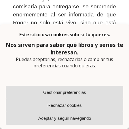
comisaría para entregarse, se sorprende
enormemente al ser informada de que
Roger no solo está vivo, sino que está
indemne y afirma no haber recibido
ninguna agresión.
Por si eso no fuera poco, su
apartamento, donde los hechos han
ocurrido, no presenta ningún indicio de
haber sido el escenario de un crimen.
A ambos
Título
lados del
espejo