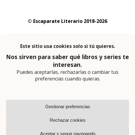
© Escaparate Literario 2018-2026
Aviso legal
–
Política de cookies
–
Política de
privacidad
En calidad de afiliado de Amazon obtengo
ingresos por las compras adscritas que
cumplen los requisitos aplicables
Página web diseñada por
Lector Cero