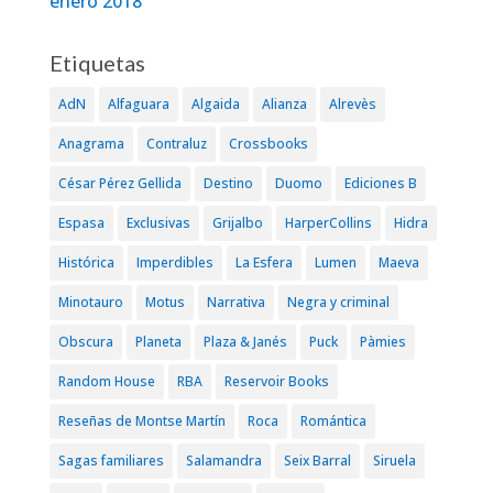
enero 2018
Etiquetas
AdN
Alfaguara
Algaida
Alianza
Alrevès
Anagrama
Contraluz
Crossbooks
César Pérez Gellida
Destino
Duomo
Ediciones B
Espasa
Exclusivas
Grijalbo
HarperCollins
Hidra
Histórica
Imperdibles
La Esfera
Lumen
Maeva
Minotauro
Motus
Narrativa
Negra y criminal
Obscura
Planeta
Plaza & Janés
Puck
Pàmies
Random House
RBA
Reservoir Books
Reseñas de Montse Martín
Roca
Romántica
Sagas familiares
Salamandra
Seix Barral
Siruela