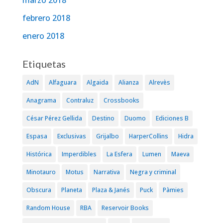
febrero 2018
enero 2018
Etiquetas
AdN
Alfaguara
Algaida
Alianza
Alrevès
Anagrama
Contraluz
Crossbooks
César Pérez Gellida
Destino
Duomo
Ediciones B
Espasa
Exclusivas
Grijalbo
HarperCollins
Hidra
Histórica
Imperdibles
La Esfera
Lumen
Maeva
Minotauro
Motus
Narrativa
Negra y criminal
Obscura
Planeta
Plaza & Janés
Puck
Pàmies
Random House
RBA
Reservoir Books