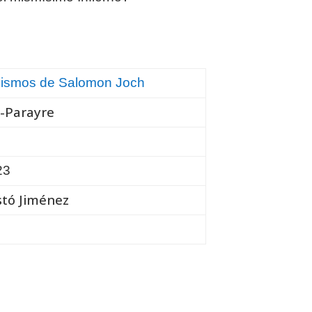
cismos de Salomon Joch
r-Parayre
23
tó Jiménez