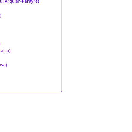
ul Arquier-Parayre)
)
)
calco)
ova)