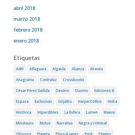
abril 2018
marzo 2018
febrero 2018
enero 2018
Etiquetas
AdN
Alfaguara
Algaida
Alianza
Alrevès
Anagrama
Contraluz
Crossbooks
César Pérez Gellida
Destino
Duomo
Ediciones B
Espasa
Exclusivas
Grijalbo
HarperCollins
Hidra
Histórica
Imperdibles
La Esfera
Lumen
Maeva
Minotauro
Motus
Narrativa
Negra y criminal
Obscura
Planeta
Plaza & Janés
Puck
Pàmies