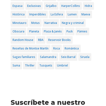
Espasa
Exclusivas
Grijalbo
HarperCollins
Hidra
Histórica
Imperdibles
La Esfera
Lumen
Maeva
Minotauro
Motus
Narrativa
Negra y criminal
Obscura
Planeta
Plaza & Janés
Puck
Pàmies
Random House
RBA
Reservoir Books
Reseñas de Montse Martín
Roca
Romántica
Sagas familiares
Salamandra
Seix Barral
Siruela
Suma
Thriller
Tusquets
Umbriel
Suscríbete a nuestro