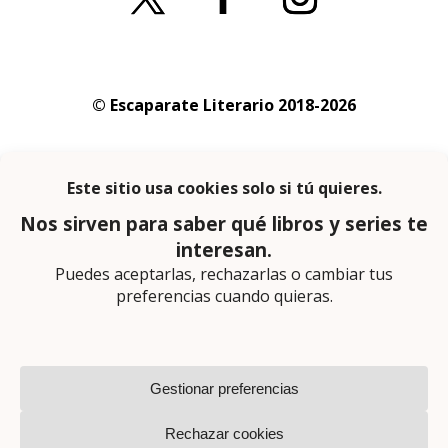
© Escaparate Literario 2018-2026
Aviso legal
–
Política de cookies
–
Política de
privacidad
En calidad de afiliado de Amazon obtengo
ingresos por las compras adscritas que
cumplen los requisitos aplicables
Página web diseñada por
Lector Cero