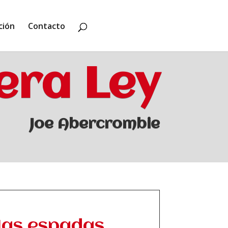
ción
Contacto
era Ley
Joe Abercrombie
 las espadas