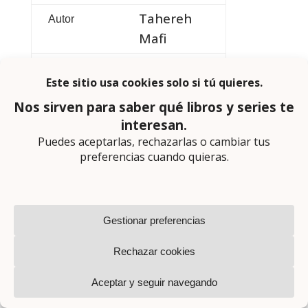
Tahereh
Autor
Mafi
Puck
Editorial
21 enero
Publicación
2025
Ankara
Traducción
Cabeza
Lázaro
Un reino
Serie
entretejido