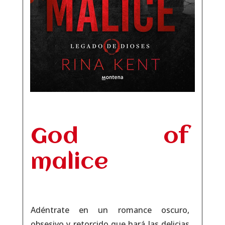
God of
malice
Adéntrate en un romance oscuro,
obsesivo y retorcido que hará las delicias