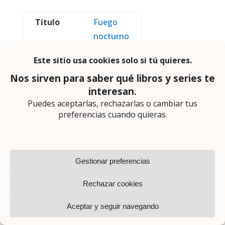
Título
Fuego
nocturno
Autor
Michael
Connelly
Editorial
Alianza
Primera
22
edición
octubre
2020
Serie
Harry
Bosch