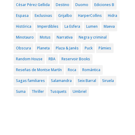
César Pérez Gellida
Destino
Duomo
Ediciones B
Espasa
Exclusivas
Grijalbo
HarperCollins
Hidra
Histórica
Imperdibles
La Esfera
Lumen
Maeva
Minotauro
Motus
Narrativa
Negra y criminal
Obscura
Planeta
Plaza & Janés
Puck
Pàmies
Random House
RBA
Reservoir Books
Reseñas de Montse Martín
Roca
Romántica
Sagas familiares
Salamandra
Seix Barral
Siruela
Suma
Thriller
Tusquets
Umbriel