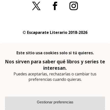
© Escaparate Literario 2018-2026
Aviso legal
–
Política de cookies
–
Política de
privacidad
En calidad de afiliado de Amazon obtengo
ingresos por las compras adscritas que
cumplen los requisitos aplicables
Página web diseñada por
Lector Cero