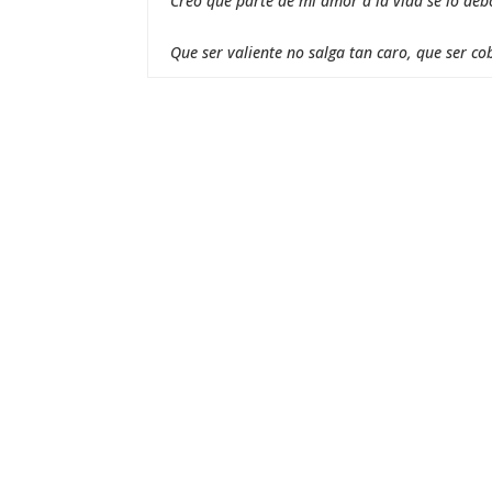
Creo que parte de mi amor a la vida se lo deb
Que ser valiente no salga tan caro, que ser co