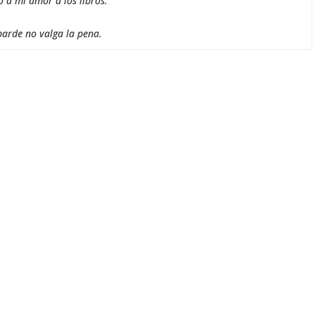
o a mi amor a los libros.
barde no valga la pena.