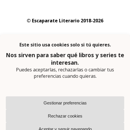
© Escaparate Literario 2018-2026
Aviso legal
–
Política de cookies
–
Política de
privacidad
En calidad de afiliado de Amazon obtengo
ingresos por las compras adscritas que
cumplen los requisitos aplicables
Página web diseñada por
Lector Cero