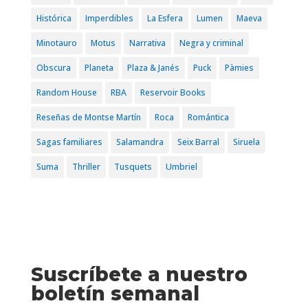
Histórica
Imperdibles
La Esfera
Lumen
Maeva
Minotauro
Motus
Narrativa
Negra y criminal
Obscura
Planeta
Plaza & Janés
Puck
Pàmies
Random House
RBA
Reservoir Books
Reseñas de Montse Martín
Roca
Romántica
Sagas familiares
Salamandra
Seix Barral
Siruela
Suma
Thriller
Tusquets
Umbriel
Suscríbete a nuestro
boletín semanal