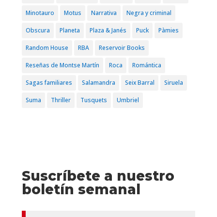
Minotauro
Motus
Narrativa
Negra y criminal
Obscura
Planeta
Plaza & Janés
Puck
Pàmies
Random House
RBA
Reservoir Books
Reseñas de Montse Martín
Roca
Romántica
Sagas familiares
Salamandra
Seix Barral
Siruela
Suma
Thriller
Tusquets
Umbriel
Suscríbete a nuestro
boletín semanal