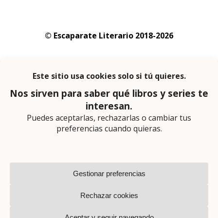
© Escaparate Literario 2018-2026
Aviso legal
–
Política de cookies
–
Política de
privacidad
En calidad de afiliado de Amazon obtengo
ingresos por las compras adscritas que
cumplen los requisitos aplicables
Página web diseñada por
Lector Cero