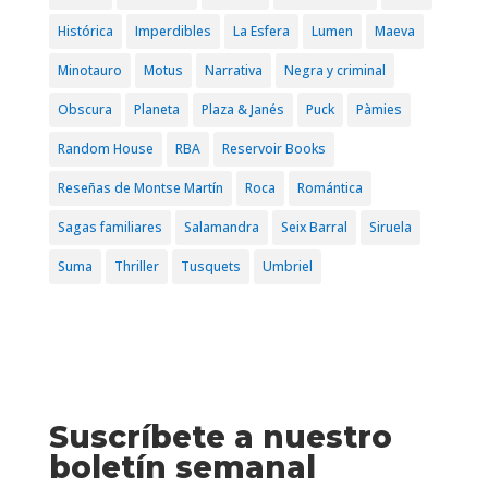
Histórica
Imperdibles
La Esfera
Lumen
Maeva
Minotauro
Motus
Narrativa
Negra y criminal
Obscura
Planeta
Plaza & Janés
Puck
Pàmies
Random House
RBA
Reservoir Books
Reseñas de Montse Martín
Roca
Romántica
Sagas familiares
Salamandra
Seix Barral
Siruela
Suma
Thriller
Tusquets
Umbriel
Suscríbete a nuestro
boletín semanal