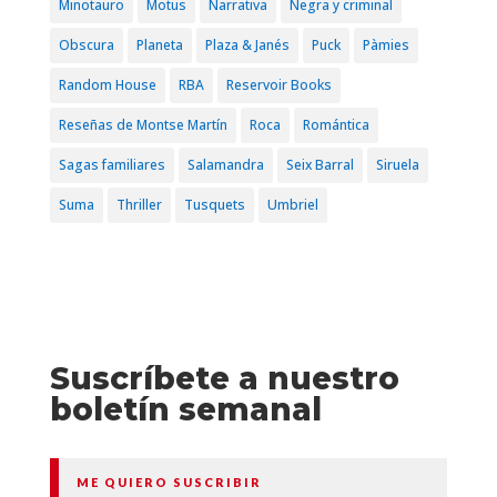
Minotauro
Motus
Narrativa
Negra y criminal
Obscura
Planeta
Plaza & Janés
Puck
Pàmies
Random House
RBA
Reservoir Books
Reseñas de Montse Martín
Roca
Romántica
Sagas familiares
Salamandra
Seix Barral
Siruela
Suma
Thriller
Tusquets
Umbriel
Suscríbete a nuestro
boletín semanal
ME QUIERO SUSCRIBIR