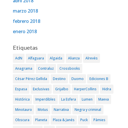
abril 2018
marzo 2018
febrero 2018
enero 2018
Etiquetas
AdN
Alfaguara
Algaida
Alianza
Alrevès
Anagrama
Contraluz
Crossbooks
César Pérez Gellida
Destino
Duomo
Ediciones B
Espasa
Exclusivas
Grijalbo
HarperCollins
Hidra
Histórica
Imperdibles
La Esfera
Lumen
Maeva
Minotauro
Motus
Narrativa
Negra y criminal
Obscura
Planeta
Plaza & Janés
Puck
Pàmies