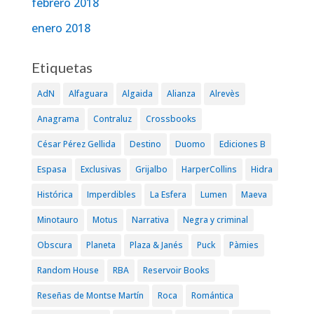
febrero 2018
enero 2018
Etiquetas
AdN
Alfaguara
Algaida
Alianza
Alrevès
Anagrama
Contraluz
Crossbooks
César Pérez Gellida
Destino
Duomo
Ediciones B
Espasa
Exclusivas
Grijalbo
HarperCollins
Hidra
Histórica
Imperdibles
La Esfera
Lumen
Maeva
Minotauro
Motus
Narrativa
Negra y criminal
Obscura
Planeta
Plaza & Janés
Puck
Pàmies
Random House
RBA
Reservoir Books
Reseñas de Montse Martín
Roca
Romántica