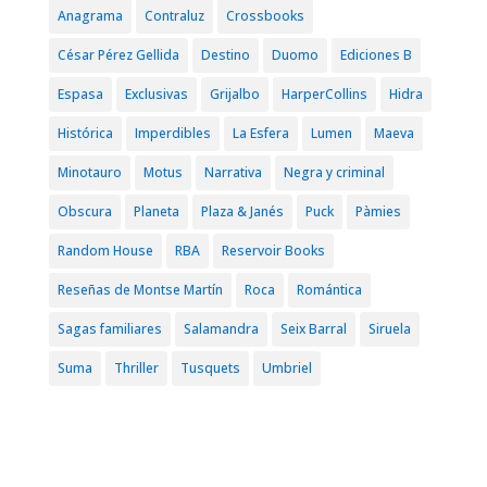
Anagrama
Contraluz
Crossbooks
César Pérez Gellida
Destino
Duomo
Ediciones B
Espasa
Exclusivas
Grijalbo
HarperCollins
Hidra
Histórica
Imperdibles
La Esfera
Lumen
Maeva
Minotauro
Motus
Narrativa
Negra y criminal
Obscura
Planeta
Plaza & Janés
Puck
Pàmies
Random House
RBA
Reservoir Books
Reseñas de Montse Martín
Roca
Romántica
Sagas familiares
Salamandra
Seix Barral
Siruela
Suma
Thriller
Tusquets
Umbriel