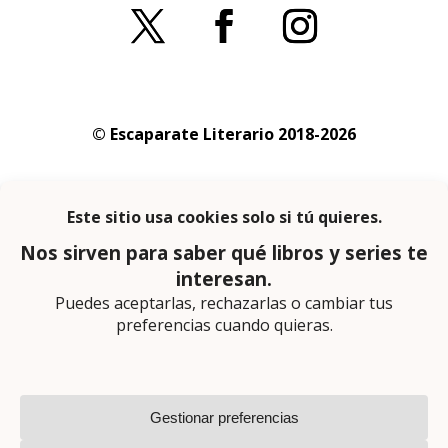
© Escaparate Literario 2018-2026
Aviso legal
–
Política de cookies
–
Política de
privacidad
En calidad de afiliado de Amazon obtengo
ingresos por las compras adscritas que
cumplen los requisitos aplicables
Página web diseñada por
Lector Cero