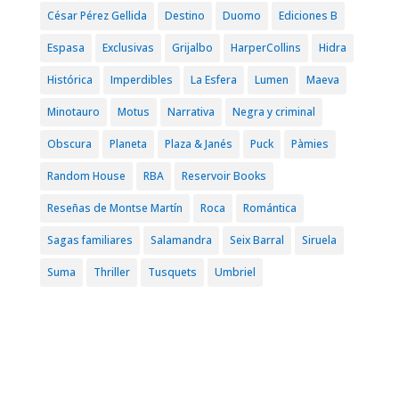
César Pérez Gellida
Destino
Duomo
Ediciones B
Espasa
Exclusivas
Grijalbo
HarperCollins
Hidra
Histórica
Imperdibles
La Esfera
Lumen
Maeva
Minotauro
Motus
Narrativa
Negra y criminal
Obscura
Planeta
Plaza & Janés
Puck
Pàmies
Random House
RBA
Reservoir Books
Reseñas de Montse Martín
Roca
Romántica
Sagas familiares
Salamandra
Seix Barral
Siruela
Suma
Thriller
Tusquets
Umbriel