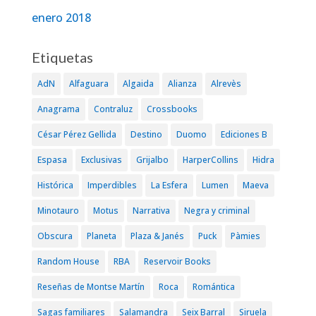
enero 2018
Etiquetas
AdN
Alfaguara
Algaida
Alianza
Alrevès
Anagrama
Contraluz
Crossbooks
César Pérez Gellida
Destino
Duomo
Ediciones B
Espasa
Exclusivas
Grijalbo
HarperCollins
Hidra
Histórica
Imperdibles
La Esfera
Lumen
Maeva
Minotauro
Motus
Narrativa
Negra y criminal
Obscura
Planeta
Plaza & Janés
Puck
Pàmies
Random House
RBA
Reservoir Books
Reseñas de Montse Martín
Roca
Romántica
Sagas familiares
Salamandra
Seix Barral
Siruela