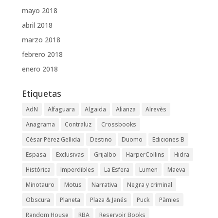
mayo 2018
abril 2018
marzo 2018
febrero 2018
enero 2018
Etiquetas
AdN
Alfaguara
Algaida
Alianza
Alrevès
Anagrama
Contraluz
Crossbooks
César Pérez Gellida
Destino
Duomo
Ediciones B
Espasa
Exclusivas
Grijalbo
HarperCollins
Hidra
Histórica
Imperdibles
La Esfera
Lumen
Maeva
Minotauro
Motus
Narrativa
Negra y criminal
Obscura
Planeta
Plaza & Janés
Puck
Pàmies
Random House
RBA
Reservoir Books