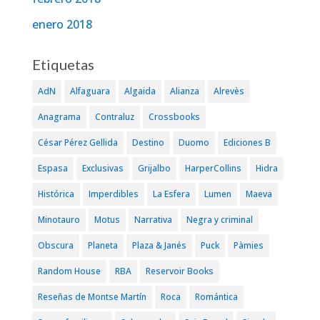
enero 2018
Etiquetas
AdN
Alfaguara
Algaida
Alianza
Alrevès
Anagrama
Contraluz
Crossbooks
César Pérez Gellida
Destino
Duomo
Ediciones B
Espasa
Exclusivas
Grijalbo
HarperCollins
Hidra
Histórica
Imperdibles
La Esfera
Lumen
Maeva
Minotauro
Motus
Narrativa
Negra y criminal
Obscura
Planeta
Plaza & Janés
Puck
Pàmies
Random House
RBA
Reservoir Books
Reseñas de Montse Martín
Roca
Romántica