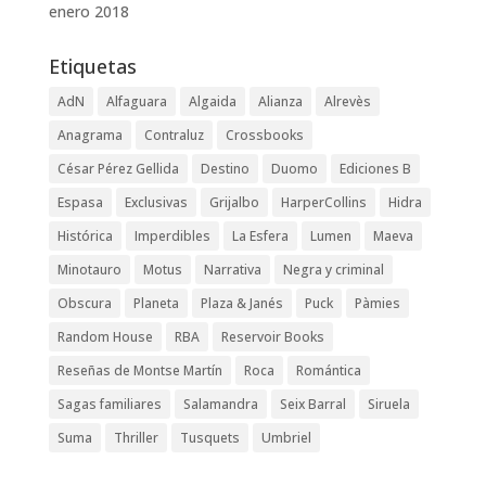
enero 2018
Etiquetas
AdN
Alfaguara
Algaida
Alianza
Alrevès
Anagrama
Contraluz
Crossbooks
César Pérez Gellida
Destino
Duomo
Ediciones B
Espasa
Exclusivas
Grijalbo
HarperCollins
Hidra
Histórica
Imperdibles
La Esfera
Lumen
Maeva
Minotauro
Motus
Narrativa
Negra y criminal
Obscura
Planeta
Plaza & Janés
Puck
Pàmies
Random House
RBA
Reservoir Books
Reseñas de Montse Martín
Roca
Romántica
Sagas familiares
Salamandra
Seix Barral
Siruela
Suma
Thriller
Tusquets
Umbriel