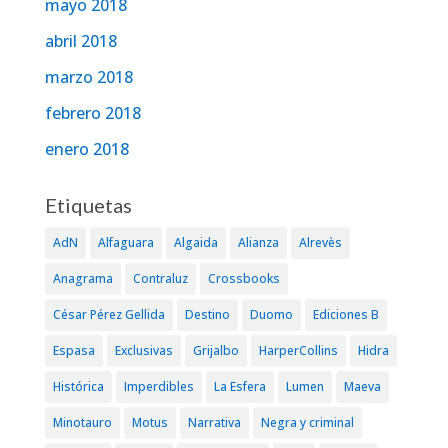
mayo 2018
abril 2018
marzo 2018
febrero 2018
enero 2018
Etiquetas
AdN
Alfaguara
Algaida
Alianza
Alrevès
Anagrama
Contraluz
Crossbooks
César Pérez Gellida
Destino
Duomo
Ediciones B
Espasa
Exclusivas
Grijalbo
HarperCollins
Hidra
Histórica
Imperdibles
La Esfera
Lumen
Maeva
Minotauro
Motus
Narrativa
Negra y criminal