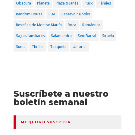
Obscura
Planeta
Plaza & Janés
Puck
Pàmies
Random House
RBA
Reservoir Books
Reseñas de Montse Martín
Roca
Romántica
Sagas familiares
Salamandra
Seix Barral
Siruela
Suma
Thriller
Tusquets
Umbriel
Suscríbete a nuestro
boletín semanal
ME QUIERO SUSCRIBIR