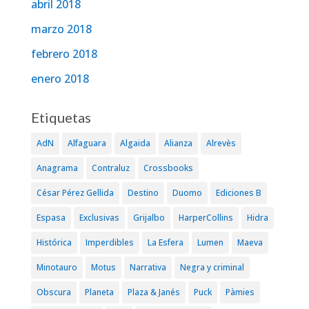
abril 2018
marzo 2018
febrero 2018
enero 2018
Etiquetas
AdN
Alfaguara
Algaida
Alianza
Alrevès
Anagrama
Contraluz
Crossbooks
César Pérez Gellida
Destino
Duomo
Ediciones B
Espasa
Exclusivas
Grijalbo
HarperCollins
Hidra
Histórica
Imperdibles
La Esfera
Lumen
Maeva
Minotauro
Motus
Narrativa
Negra y criminal
Obscura
Planeta
Plaza & Janés
Puck
Pàmies