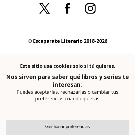
© Escaparate Literario 2018-2026
Aviso legal
–
Política de cookies
–
Política de
privacidad
En calidad de afiliado de Amazon obtengo
ingresos por las compras adscritas que
cumplen los requisitos aplicables
Página web diseñada por
Lector Cero