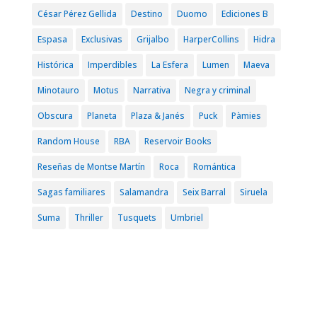
César Pérez Gellida
Destino
Duomo
Ediciones B
Espasa
Exclusivas
Grijalbo
HarperCollins
Hidra
Histórica
Imperdibles
La Esfera
Lumen
Maeva
Minotauro
Motus
Narrativa
Negra y criminal
Obscura
Planeta
Plaza & Janés
Puck
Pàmies
Random House
RBA
Reservoir Books
Reseñas de Montse Martín
Roca
Romántica
Sagas familiares
Salamandra
Seix Barral
Siruela
Suma
Thriller
Tusquets
Umbriel