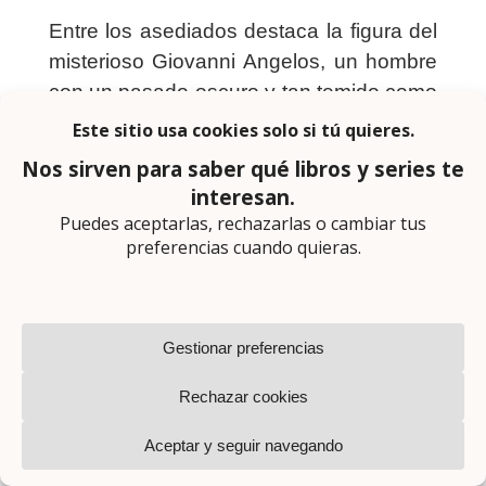
Entre los asediados destaca la figura del
misterioso Giovanni Angelos, un hombre
con un pasado oscuro y tan temido como
admirado por los nobles y generales de
Constantino. Aun a sabiendas de que la
caída de Constantinopla es inevitable,
Angelos decide ir hasta allí.
Las consecuencias son imprevisibles: se
enamorará de la orgullosa hija del duque
Lucas Notara y no podrá ocultar para
siempre su gran secreto…
En
El ángel sombrío
, publicada también
con anterioridad como
El sitio de
Constantinopla
, Mika Waltari (autor