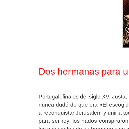
Dos hermanas para un 
Portugal, finales del siglo XV: Just
nunca dudó de que era «El escogido
a reconquistar Jerusalem y unir a t
para ser rey, los hados conspiraron
los asesinatos de su hermano y su cu