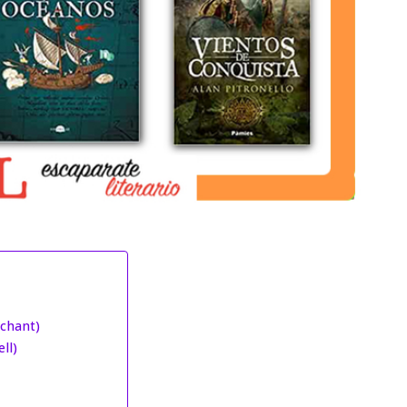
rchant)
ll)