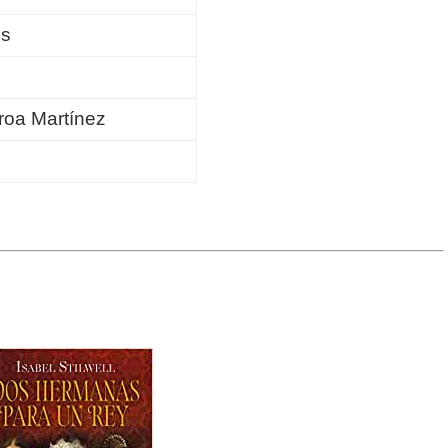
ns
2
roa Martínez